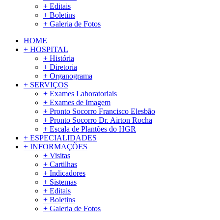
+ Editais
+ Boletins
+ Galeria de Fotos
HOME
+ HOSPITAL
+ História
+ Diretoria
+ Organograma
+ SERVIÇOS
+ Exames Laboratoriais
+ Exames de Imagem
+ Pronto Socorro Francisco Elesbão
+ Pronto Socorro Dr. Airton Rocha
+ Escala de Plantões do HGR
+ ESPECIALIDADES
+ INFORMAÇÕES
+ Visitas
+ Cartilhas
+ Indicadores
+ Sistemas
+ Editais
+ Boletins
+ Galeria de Fotos