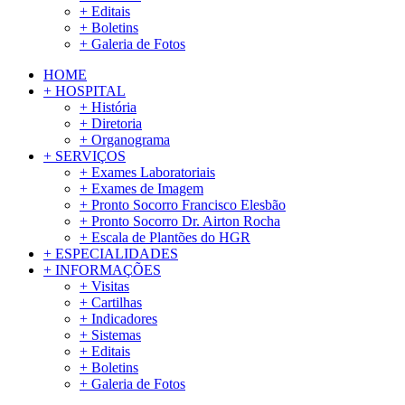
+ Editais
+ Boletins
+ Galeria de Fotos
HOME
+ HOSPITAL
+ História
+ Diretoria
+ Organograma
+ SERVIÇOS
+ Exames Laboratoriais
+ Exames de Imagem
+ Pronto Socorro Francisco Elesbão
+ Pronto Socorro Dr. Airton Rocha
+ Escala de Plantões do HGR
+ ESPECIALIDADES
+ INFORMAÇÕES
+ Visitas
+ Cartilhas
+ Indicadores
+ Sistemas
+ Editais
+ Boletins
+ Galeria de Fotos